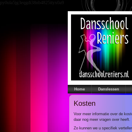
py0ula5jg3eqgdi38nb4825ityx0a9
Home
Danslessen
Kosten
Voor meer informatie over de koste
daar nog meer vragen over heeft.
Zo kunnen we u specifiek vertelle