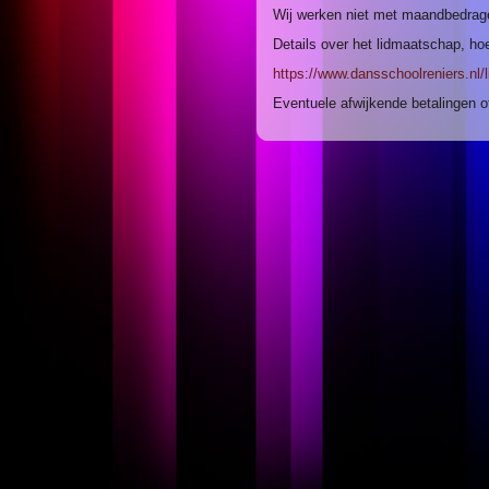
Wij werken niet met maandbedrage
Details over het lidmaatschap, ho
https://www.dansschoolreniers.nl
Eventuele afwijkende betalingen of