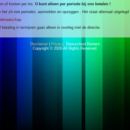
n of kosten per les.
U kunt alleen per periode bij ons betalen !
e het zit met perioden, aanmelden en opzeggen ; Het staat allemaal uitgelegd
/lidmaatschap
 betaling in termijnen gaan alleen in overleg met de directie.
Disclaimer
|
Privacy
Dansschool Reniers
Copyright © 2026 All Rights Reserved.