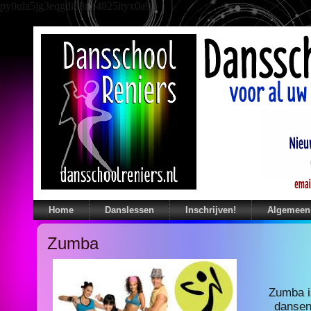
py0ula5jg3eqgdi38nb4825ityx0a9
Home
Danslessen
Inschrijven!
Algemeen
Zumba
Zumba i
dansen.