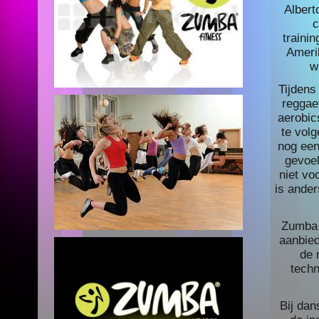
Albert
c
traini
Ameri
w
Tijdens
reggae
aerobic
te volg
nog een
gevoel
niet vo
is ander
Zumba i
aanbied
de 
techn
Bij dan