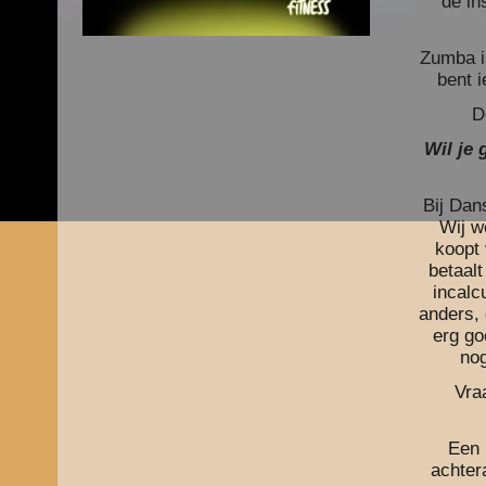
de in
Zumba is
bent 
D
Wil je 
Bij Dan
Wij w
koopt 
betaal
incalc
anders, 
erg go
nog
Vra
Een 
achter