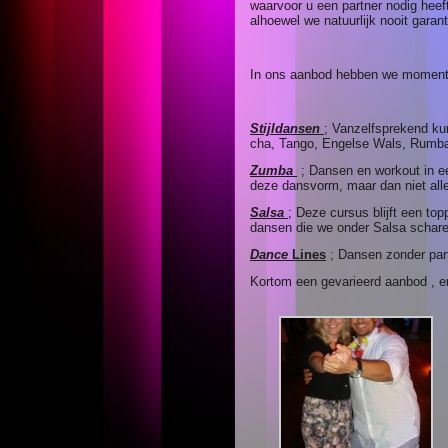
waarvoor u een partner nodig heef
alhoewel we natuurlijk nooit gara
In ons aanbod hebben we momente
Stijldansen
; Vanzelfsprekend kun
cha, Tango, Engelse Wals, Rumba
Zumba
; Dansen en workout in e
deze dansvorm, maar dan niet all
Salsa
; Deze cursus blijft een to
dansen die we onder Salsa scharen
Dance
Lines
; Dansen zonder part
Kortom een gevarieerd aanbod , e