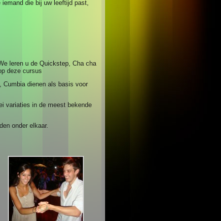
emand die bij uw leeftijd past,
. We leren u de Quickstep, Cha cha
op deze cursus
, Cumbia dienen als basis voor
lei variaties in de meest bekende
den onder elkaar.