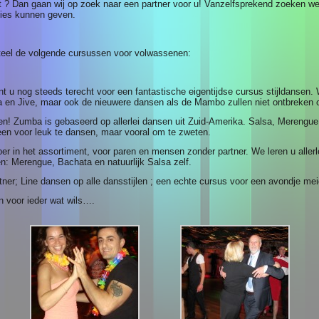
t ? Dan gaan wij op zoek naar een partner voor u! Vanzelfsprekend zoeken we i
nties kunnen geven.
el de volgende cursussen voor volwassenen:
t u nog steeds terecht voor een fantastische eigentijdse cursus stijldansen
 en Jive, maar ook de nieuwere dansen als de Mambo zullen niet ontbreken 
en! Zumba is gebaseerd op allerlei dansen uit Zuid-Amerika. Salsa, Merengue
een voor leuk te dansen, maar vooral om te zweten.
pper in het assortiment, voor paren en mensen zonder partner. We leren u aller
: Merengue, Bachata en natuurlijk Salsa zelf.
ner; Line dansen op alle dansstijlen ; een echte cursus voor een avondje mei
n voor ieder wat wils….