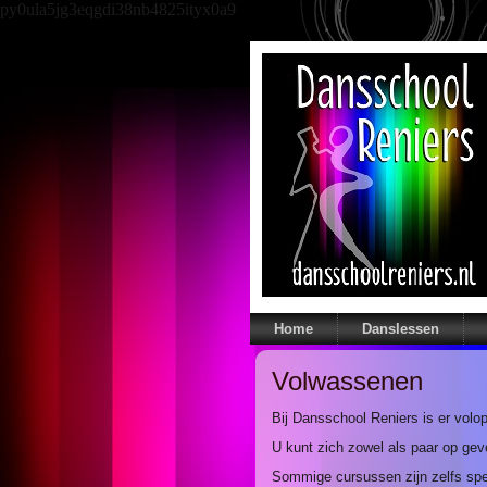
py0ula5jg3eqgdi38nb4825ityx0a9
Home
Danslessen
Volwassenen
Bij Dansschool Reniers is er vol
U kunt zich zowel als paar op ge
Sommige cursussen zijn zelfs spe